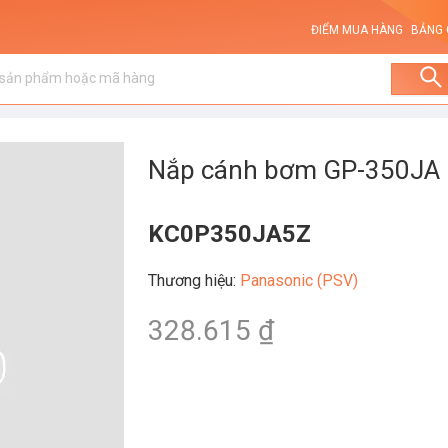
ĐIỂM MUA HÀNG
BẢNG 
Nắp cánh bơm GP-350JA
KC0P350JA5Z
Thương hiệu
:
Panasonic (PSV)
328.615 ₫