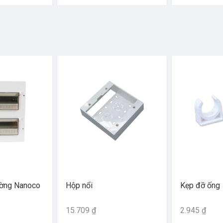
ường Nanoco
Hộp nổi
Kẹp đỡ ống
15.709 ₫
2.945 ₫