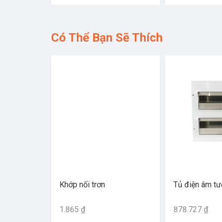
Có Thể Bạn Sẽ Thích
Khớp nối trơn
Tủ điện âm t
1.865 ₫
878.727 ₫