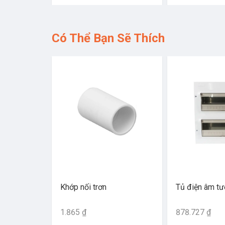
Có Thể Bạn Sẽ Thích
Khớp nối trơn
Tủ điện âm t
1.865 ₫
878.727 ₫