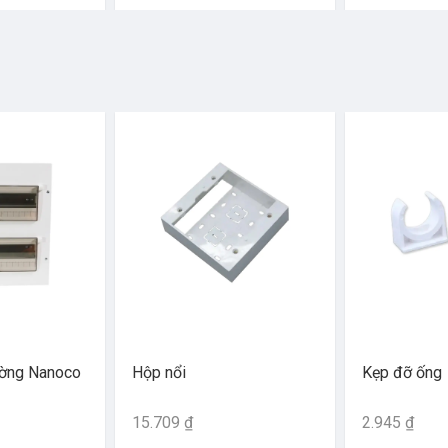
ường Nanoco
Hộp nổi
Kẹp đỡ ống
15.709 ₫
2.945 ₫