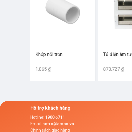
Khớp nối trơn
Tủ điện âm t
1.865 ₫
878.727 ₫
Hỗ trợ khách hàng
Hotline
:
1900 6711
Email
:
hotro@ampo.vn
Chính sách giao hàng