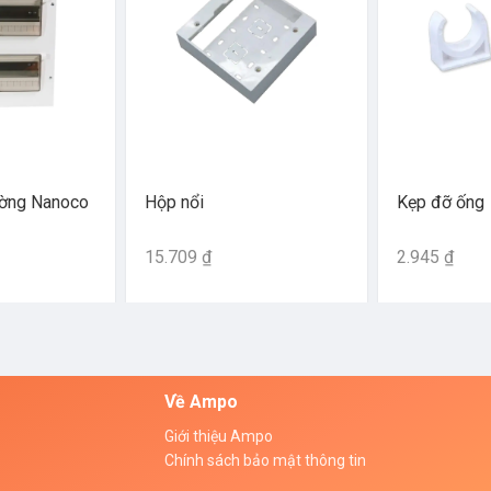
ường Nanoco
Hộp nổi
Kẹp đỡ ống
15.709 ₫
2.945 ₫
Về Ampo
Giới thiệu Ampo
Chính sách bảo mật thông tin