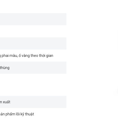
g phai màu, ố vàng theo thời gian
/thùng
n xuất
sản phẩm lỗi kỹ thuật