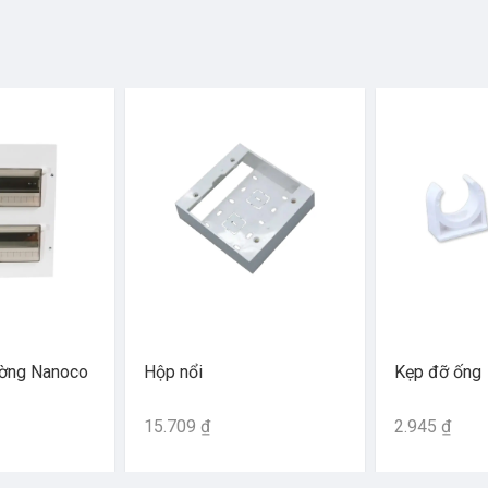
ường Nanoco
Hộp nổi
Kẹp đỡ ống
15.709 ₫
2.945 ₫