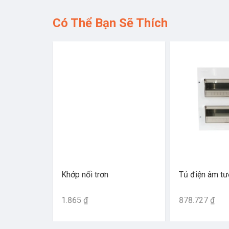
Có Thể Bạn Sẽ Thích
Khớp nối trơn
Tủ điện âm t
1.865 ₫
878.727 ₫