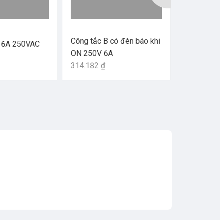
Công tắc B có đèn báo khi
Công tắc C
 16A 250VAC
ON 250V 6A
OFF 16A 
314.182 ₫
134.509 ₫