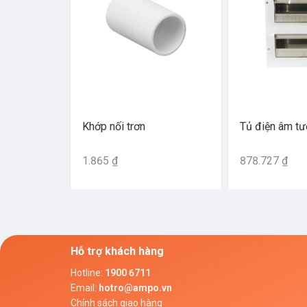
Khớp nối trơn
Tủ điện âm t
1.865 ₫
878.727 ₫
Hỗ trợ khách hàng
Hotline
:
1900 6711
Email
:
hotro@ampo.vn
Chính sách giao hàng