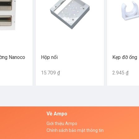
ường Nanoco
Hộp nổi
Kẹp đỡ ống
15.709 ₫
2.945 ₫
Về Ampo
Giới thiệu Ampo
Chính sách bảo mật thông tin