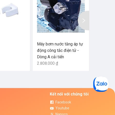
Máy bơm nước tăng áp tự
Ống xoắn
động công tắc điện tử -
Dòng A cải tiến
264.109 ₫
2.808.000 ₫
Kết nối với chúng tôi
Facebook
Youtube
Nanoco
N