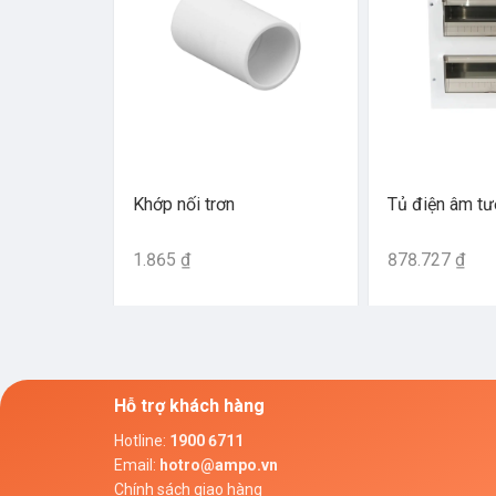
Khớp nối trơn
Tủ điện âm t
1.865 ₫
878.727 ₫
Hỗ trợ khách hàng
Hotline
:
1900 6711
Email
:
hotro@ampo.vn
Chính sách giao hàng