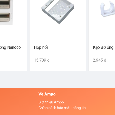
ường Nanoco
Hộp nổi
Kẹp đỡ ống
15.709 ₫
2.945 ₫
Về Ampo
Giới thiệu Ampo
Chính sách bảo mật thông tin